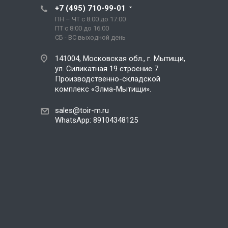
+7 (495) 710-99-01
ПН – ЧТ с 8:00 до 17:00
ПТ с 8:00 до 16:00
СБ - ВС выходной день
141004, Московская обл., г. Мытищи,
ул. Силикатная 19 строение 7.
Производственно-складской
комплекс «Элма-Мытищи».
sales@toir-m.ru
WhatsApp: 89104348125