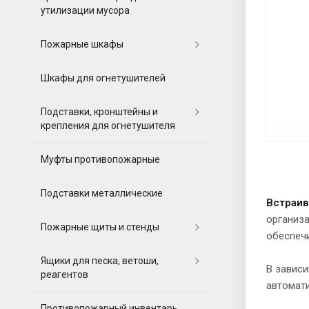
утилизации мусора
Пожарные шкафы
Шкафы для огнетушителей
Подставки, кронштейны и
крепления для огнетушителя
Муфты противопожарные
Подставки металлические
Встраи
организа
Пожарные щиты и стенды
обеспеч
Ящики для песка, ветоши,
В завис
реагентов
автомати
Противопожарный инвентарь