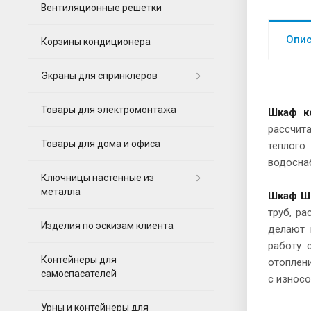
Вентиляционные решетки
Опи
Корзины кондиционера
Экраны для спринклеров
Товары для электромонтажа
Шкаф к
рассчит
Товары для дома и офиса
тёплого
водосна
Ключницы настенные из
металла
Шкаф Ш
труб, р
Изделия по эскизам клиента
делают 
работу 
Контейнеры для
отоплени
самоспасателей
с износ
Урны и контейнеры для