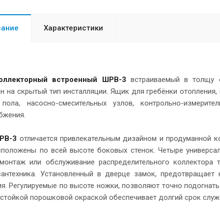
сание
Характеристики
оллекторный встроенный ШРВ-3
встраиваемый в толщу с
ан на скрытый тип инсталляции. Ящик для гребёнки отопления
 пола, насосно-смесительных узлов, контрольно-измерит
бжения.
РВ-3
отличается привлекательным дизайном и продуманной к
асположены по всей высоте боковых стенок. Четыре универса
монтаж или обслуживание распределительного коллектора т
сантехника. Установленный в дверце замок, предотвращает
я. Регулируемые по высоте ножки, позволяют точно подогнать
остойкой порошковой окраской обеспечивает долгий срок слу