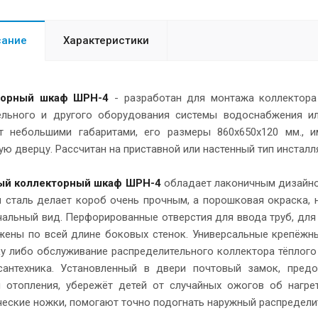
сание
Характеристики
торный шкаф ШРН-4
- разработан для монтажа коллектора 
ельного и другого оборудования системы водоснабжения ил
т небольшими габаритами, его размеры 860х650х120 мм.,
ю дверцу. Рассчитан на приставной или настенный тип инстал
ый коллекторный шкаф ШРН-4
обладает лаконичным дизайно
я сталь делает короб очень прочным, а порошковая окраска, 
чальный вид. Перфорированные отверстия для ввода труб, дл
жены по всей длине боковых стенок. Универсальные крепёжн
ку либо обслуживание распределительного коллектора тёплог
сантехника. Установленный в двери почтовый замок, пред
и отопления, убережёт детей от случайных ожогов об нагре
еские ножки, помогают точно подогнать наружный распределит