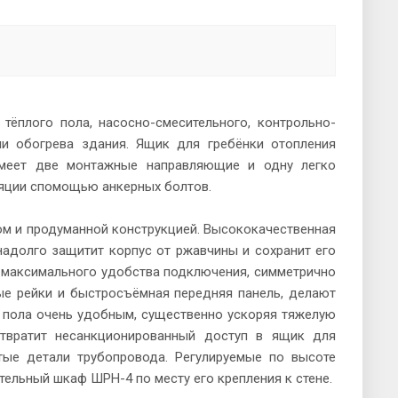
тёплого пола, насосно-смесительного, контрольно-
и обогрева здания. Ящик для гребёнки отопления
 имеет две монтажные направляющие и одну легко
ляции спомощью анкерных болтов.
м и продуманной конструкцией. Высококачественная
надолго защитит корпус от ржавчины и сохранит его
я максимального удобства подключения, симметрично
ые рейки и быстросъёмная передняя панель, делают
о пола очень удобным, существенно ускоряя тяжелую
отвратит несанкционированный доступ в ящик для
тые детали трубопровода. Регулируемые по высоте
ельный шкаф ШРН-4 по месту его крепления к стене.