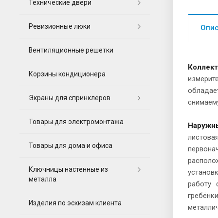
Технические двери
Ревизионные люки
Опи
Вентиляционные решетки
Коллек
Корзины кондиционера
измерит
обладае
Экраны для спринклеров
снимаему
Товары для электромонтажа
Наружн
листова
Товары для дома и офиса
первона
располо
Ключницы настенные из
установ
металла
работу 
гребёнк
Изделия по эскизам клиента
металлич