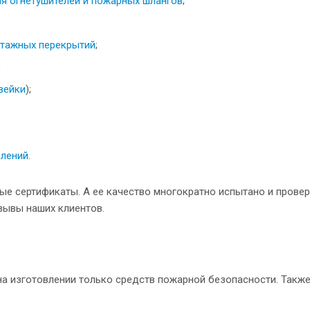
я огнетушителей и пожарных шлангов
;
этажных перекрытий
;
;
вейки
);
лений.
е сертификаты. А ее качество многократно испытано и прове
зывы наших клиентов.
а изготовлении только средств пожарной безопасности. Также