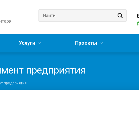
нтаря
Услуги
Проекты
имент предприятия
т предприятия