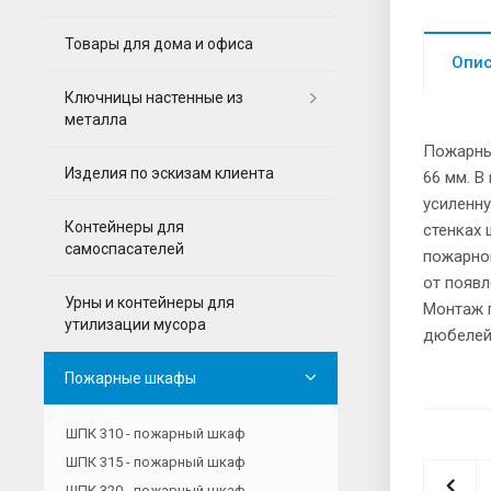
Товары для дома и офиса
Опи
Ключницы настенные из
металла
Пожарны
Изделия по эскизам клиента
66 мм. В
усиленн
Контейнеры для
стенках
самоспасателей
пожарно
от появл
Урны и контейнеры для
Монтаж 
утилизации мусора
дюбелей
Пожарные шкафы
ШПК 310 - пожарный шкаф
ШПК 315 - пожарный шкаф
ШПК 320 - пожарный шкаф